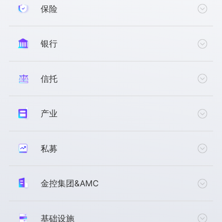
产品销售解决方案
保险
反洗钱解决方案
公募基金整体解决方案
公募投顾解决方案
信创解决方案
公募基金销售整体解决方案
投资交易解决方案
机构交易解决方案
银行
ETF业务解决方案
投资合规中心
期货资管投资服务一体化解决方案
个人养老金业务解决方案
新一代TA解决方案
大模型解决方案
QDII业务解决方案
信托
新筹保险资管整体解决方案
同业理财解决方案
大模型业务应用解决方案
投资交易整体解决方案
理财公司新筹整体解决方案
中登FISP直销平台接入解决方案
投资管理解决方案
产业
综合托管整体解决方案
信托整体解决方案
卖方另类产品发行管理解决方案
大模型解决方案
财富信托解决方案
再保险业务系统解决方案
私募
市场营销解决方案
企业财资解决方案
投资交易解决方案
票据解决方案
登记过户解决方案
金控集团&AMC
三方存管解决方案
私募集中交易解决方案
风险合规解决方案
统一支付解决方案
私募收益互换业务管理解决方案
智能运维监控解决方案
基础设施
私募量化交易平台解决方案