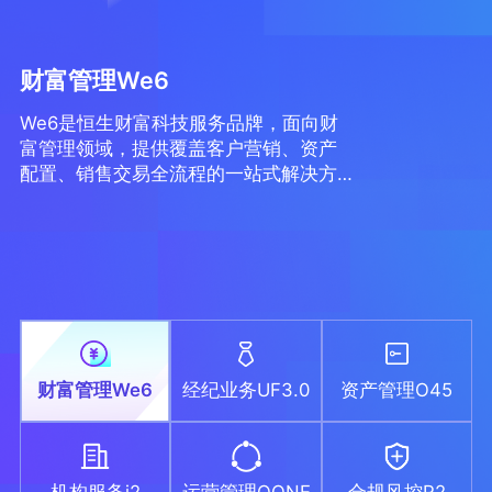
财富管理We6
We6是恒生财富科技服务品牌，面向财
富管理领域，提供覆盖客户营销、资产
配置、销售交易全流程的一站式解决方
案。We6致力于打造以资产配置为核心
驱动的财富管理平台，助力财富管理机
构围绕用户全生命周期，构建“用户触达
与营销、投顾与陪伴、全品类金融产品
销售”三大核心能力，推动财富管理业务
向买方投顾模式转型。目前We6管理了
各类金融机构近八成的资产，拥有600多
家上线客户，管理的资产总量超过60万
财富管理We6
经纪业务UF3.0
资产管理O45
亿。
机构服务i2
运营管理OONE
合规风控R2